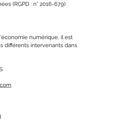
nées (RGPD : n° 2016-679)
 l'économie numérique, il est
es différents intervenants dans
S
.com
d