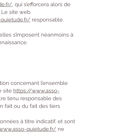
e.fr/
, qui s’efforcera alors de
. Le site web
quietude.fr/
responsable.
elles s’imposent néanmoins à
onnaissance.
ation concernant l’ensemble
e site
https://www.asso-
être tenu responsable des
 fait ou du fait des tiers
nnées à titre indicatif, et sont
/www.asso-quietude.fr/
ne