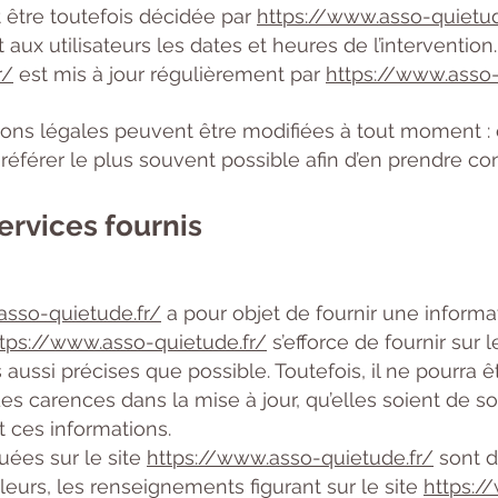
être toutefois décidée par
https://www.asso-quietud
x utilisateurs les dates et heures de l’intervention
r/
est mis à jour régulièrement par
https://www.asso-
ons légales peuvent être modifiées à tout moment : 
 s’y référer le plus souvent possible afin d’en prendre c
ervices fournis
asso-quietude.fr/
a pour objet de fournir une inform
tps://www.asso-quietude.fr/
s’efforce de fournir sur l
aussi précises que possible. Toutefois, il ne pourra 
es carences dans la mise à jour, qu’elles soient de son
t ces informations.
uées sur le site
https://www.asso-quietude.fr/
sont do
lleurs, les renseignements figurant sur le site
https:/