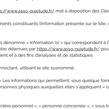
ps://www.asso-quietude.fr/
met à disposition des Clien
nts constituants l’information présente sur le Site
s dénommé « Information (s) » qui correspondent à
’être détenues par
https://www.asso-quietude.fr/
pour
ient et à des fins d’analyses et de statistiques.
nnectant, utilisant le site susnommé.
« Les informations qui permettent, sous quelque for
ersonnes physiques auxquelles elles s'appliquent » (ar
tère personnel », « personne concernée », « sous tr