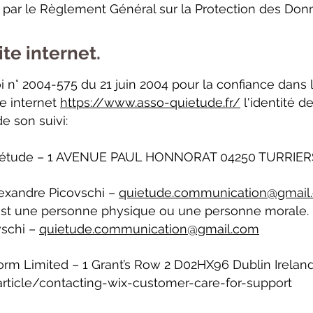
ni par le Règlement Général sur la Protection des Don
ite internet.
 loi n° 2004-575 du 21 juin 2004 pour la confiance dans
te internet
https://www.asso-quietude.fr/
l'identité d
de son suivi:
uiétude – 1 AVENUE PAUL HONNORAT 04250 TURRIER
lexandre Picovschi –
quietude.communication@gmail
est une personne physique ou une personne morale.
vschi –
quietude.communication@gmail.com
form Limited – 1 Grant’s Row 2 D02HX96 Dublin Irelan
article/contacting-wix-customer-care-for-support