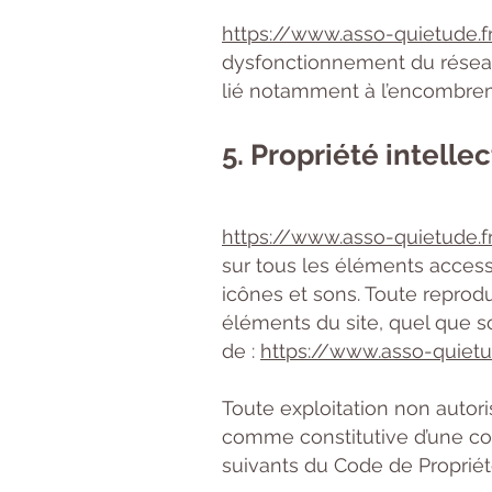
https://www.asso-quietude.f
dysfonctionnement du réseau 
lié notamment à l’encombrem
5. Propriété intelle
https://www.asso-quietude.f
sur tous les éléments accessi
icônes et sons. Toute reprodu
éléments du site, quel que soi
de :
https://www.asso-quietu
Toute exploitation non autor
comme constitutive d’une con
suivants du Code de Propriété