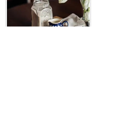
Pratiquer la
communication
bienveillante
Il sera organisé des temps
d'échanges et de vie en
groupe pour mettre en
pratique une gouvernance
partagée respectueuse des